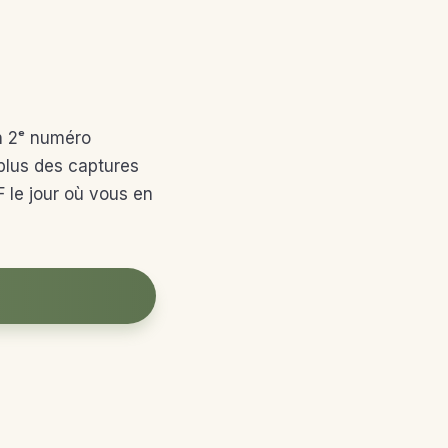
n 2ᵉ numéro
 plus des captures
F le jour où vous en