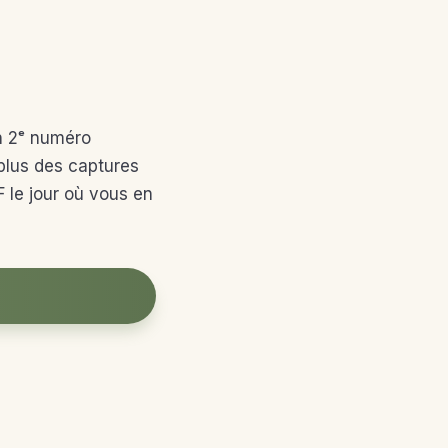
n 2ᵉ numéro
 plus des captures
F le jour où vous en