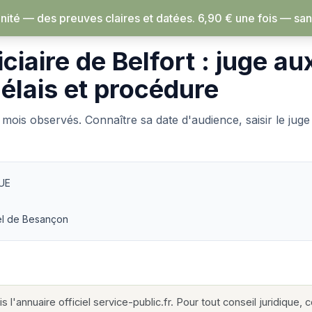
ité — des preuves claires et datées.
6,90 € une fois — sans abonnement, rien 
›
Belfort
iciaire de Belfort : juge au
délais et procédure
0 mois observés. Connaître sa date d'audience, saisir le jug
UE
el de Besançon
s l'annuaire officiel service-public.fr. Pour tout conseil juridique,