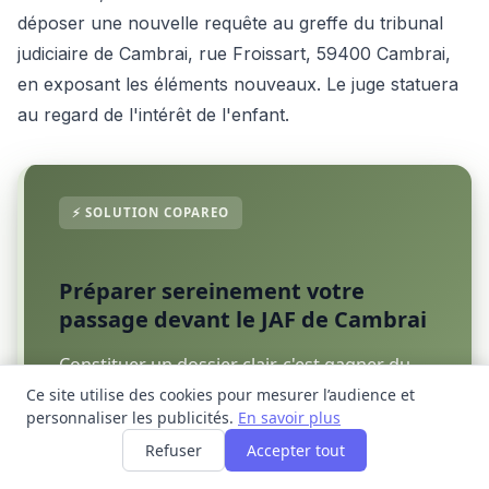
déposer une nouvelle requête au greffe du tribunal
judiciaire de Cambrai, rue Froissart, 59400 Cambrai,
en exposant les éléments nouveaux. Le juge statuera
au regard de l'intérêt de l'enfant.
Préparer sereinement votre
passage devant le JAF de Cambrai
Constituer un dossier clair, c'est gagner du
temps à l'audience et faciliter le travail du
Ce site utilise des cookies pour mesurer l’audience et
personnaliser les publicités.
En savoir plus
juge. Copareo accompagne les parents
séparés dans la documentation de leur
Refuser
Accepter tout
quotidien, à partir de 6,90 €/mois.