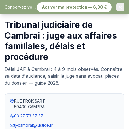
Conservez vos échanges, sereinement
Activer ma protection — 6,90 €
Accueil
›
Tribunaux judiciaires
›
Cambrai
Tribunal judiciaire de
Cambrai : juge aux affaires
familiales, délais et
procédure
Délai JAF à Cambrai : 4 à 9 mois observés. Connaître
sa date d'audience, saisir le juge sans avocat, pièces
du dossier — guide 2026.
RUE FROISSART
59400
CAMBRAI
03 27 73 37 37
tj-cambrai@justice.fr