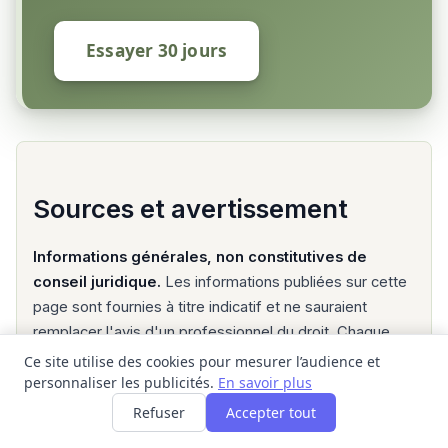
Essayer 30 jours
Sources et avertissement
Informations générales, non constitutives de
conseil juridique.
Les informations publiées sur cette
page sont fournies à titre indicatif et ne sauraient
remplacer l'avis d'un professionnel du droit. Chaque
situation familiale est unique. Pour toute démarche
Ce site utilise des cookies pour mesurer l’audience et
juridique, consultez un avocat inscrit au barreau de Fort-
personnaliser les publicités.
En savoir plus
de-France ou un
point-justice en Martinique
.
Refuser
Accepter tout
Sources officielles consultées :