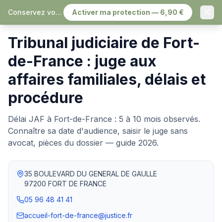
Conservez vos échanges, sereinement
Activer ma protection — 6,90 €
Accueil
›
Tribunaux judiciaires
›
Fort-de-France
Tribunal judiciaire de Fort-
de-France : juge aux
affaires familiales, délais et
procédure
Délai JAF à Fort-de-France : 5 à 10 mois observés.
Connaître sa date d'audience, saisir le juge sans
avocat, pièces du dossier — guide 2026.
35 BOULEVARD DU GENERAL DE GAULLE
97200
FORT DE FRANCE
05 96 48 41 41
accueil-fort-de-france@justice.fr