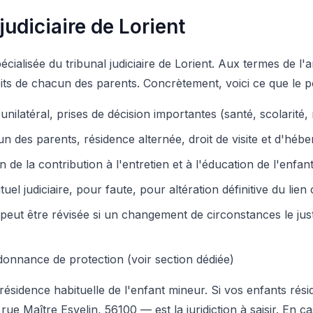
udiciaire de Lorient
ialisée du tribunal judiciaire de Lorient. Aux termes de l'art
ts de chacun des parents. Concrètement, voici ce que le pôle
nilatéral, prises de décision importantes (santé, scolarité, 
un des parents, résidence alternée, droit de visite et d'hé
n de la contribution à l'entretien et à l'éducation de l'enfan
 judiciaire, pour faute, pour altération définitive du lien 
e peut être révisée si un changement de circonstances le ju
donnance de protection (voir section dédiée)
résidence habituelle de l'enfant mineur. Si vos enfants rés
 rue Maître Esvelin, 56100 — est la juridiction à saisir. En