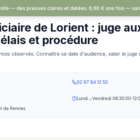
ité — des preuves claires et datées.
6,90 € une fois — sans abonnement, rien 
›
Lorient
iciaire de Lorient : juge au
délais et procédure
 mois observés. Connaître sa date d'audience, saisir le juge
02 97 84 12 50
Lundi→Vendredi
08:30:00-12:
l de Rennes