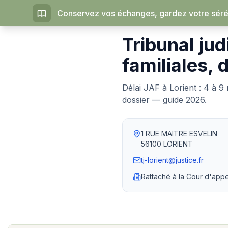
Conservez vos échanges, gardez votre sérén
Accueil
›
Tribunaux judiciaires
Tribunal jud
familiales, 
Délai JAF à Lorient : 4 à 9
dossier — guide 2026.
1 RUE MAITRE ESVELIN
56100
LORIENT
tj-lorient@justice.fr
Rattaché à la
Cour d'appe