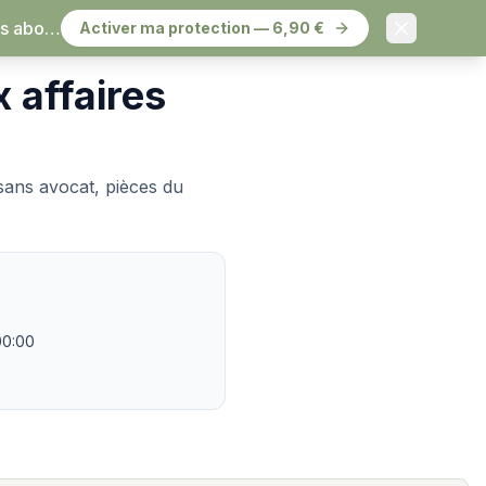
à résilier.
Activer ma protection — 6,90 €
x affaires
 sans avocat, pièces du
00:00