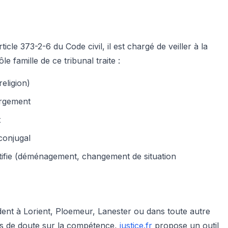
icle 373-2-6 du Code civil, il est chargé de veiller à la
 famille de ce tribunal traite :
religion)
bergement
t
conjugal
stifie (déménagement, changement de situation
ident à Lorient, Ploemeur, Lanester ou dans toute autre
 cas de doute sur la compétence,
justice.fr
propose un outil