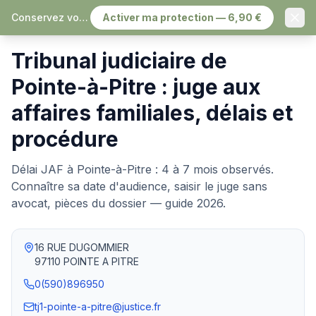
Conservez vos échanges, sereinement
Activer ma protection — 6,90 €
Accueil
›
Tribunaux judiciaires
›
Pointe-à-Pitre
Tribunal judiciaire de
Pointe-à-Pitre : juge aux
affaires familiales, délais et
procédure
Délai JAF à Pointe-à-Pitre : 4 à 7 mois observés.
Connaître sa date d'audience, saisir le juge sans
avocat, pièces du dossier — guide 2026.
16 RUE DUGOMMIER
97110
POINTE A PITRE
0(590)896950
tj1-pointe-a-pitre@justice.fr