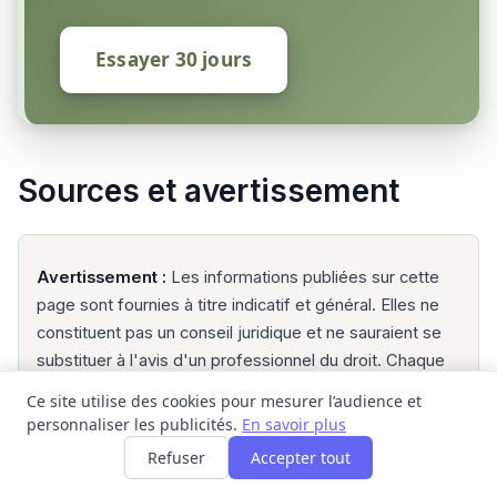
Essayer 30 jours
Sources et avertissement
Avertissement :
Les informations publiées sur cette
page sont fournies à titre indicatif et général. Elles ne
constituent pas un conseil juridique et ne sauraient se
substituer à l'avis d'un professionnel du droit. Chaque
situation familiale est singulière ; seul un avocat ou un
Ce site utilise des cookies pour mesurer l’audience et
point-justice peut analyser votre cas particulier. Pour
personnaliser les publicités.
En savoir plus
trouver un point-justice en Guadeloupe, consultez
Refuser
Accepter tout
justice.fr
.