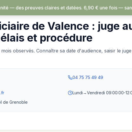
ité — des preuves claires et datées.
6,90 € une fois — sans abonnement, rien 
›
Valence
iciaire de Valence : juge a
délais et procédure
 mois observés. Connaître sa date d'audience, saisir le jug
04 75 75 49 49
.fr
Lundi→Vendredi
09:00:00-12:
l de Grenoble