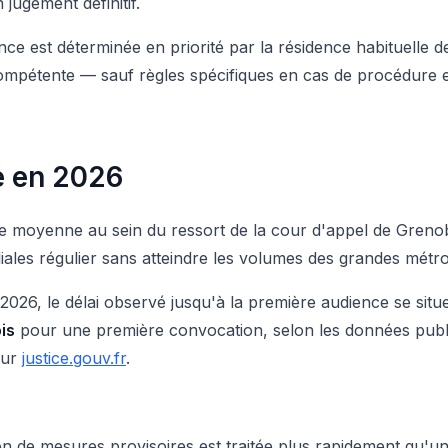
jugement définitif.
ence est déterminée en priorité par la résidence habituelle d
compétente — sauf règles spécifiques en cas de procédure e
e en 2026
 taille moyenne au sein du ressort de la cour d'appel de Gr
iales régulier sans atteindre les volumes des grandes métr
026, le délai observé jusqu'à la première audience se sit
is
pour une première convocation, selon les données publiée
sur
justice.gouv.fr
.
n de mesures provisoires est traitée plus rapidement qu'