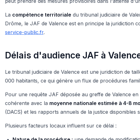
peut prendre des mesures provisoires dans l'attente d'un 
La
compétence territoriale
du tribunal judiciaire de Val
Drôme, le JAF de Valence est en principe la juridiction 
service-public.fr
.
Délais d'audience JAF à Valenc
Le tribunal judiciaire de Valence est une juridiction de
000 habitants, ce qui génère un flux de procédures famil
Pour une requête JAF déposée au greffe de Valence en 2
cohérente avec la
moyenne nationale estimée à 4-8 mo
(DACS) et les rapports annuels de la justice disponibles 
Plusieurs facteurs locaux influent sur ce délai :
Nature de la procédure :
une demande de modificatio