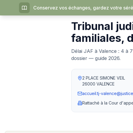
Conservez vos échanges, gardez votre sérén
Accueil
›
Tribunaux judiciaires
Tribunal jud
familiales, 
Délai JAF à Valence : 4 à 7
dossier — guide 2026.
2 PLACE SIMONE VEIL
26000
VALENCE
accueil.tj-valence@justice
Rattaché à la
Cour d'appe