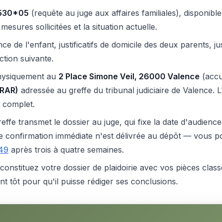
1530*05
(requête au juge aux affaires familiales), disponibl
esures sollicitées et la situation actuelle.
e de l'enfant, justificatifs de domicile des deux parents, ju
ection suivante.
 physiquement au
2 Place Simone Veil, 26000 Valence
(accue
(RAR)
adressée au greffe du tribunal judiciaire de Valence. 
 complet.
effe transmet le dossier au juge, qui fixe la date d'audienc
ne confirmation immédiate n'est délivrée au dépôt — vous p
49
après trois à quatre semaines.
constituez votre dossier de plaidoirie avec vos pièces clas
 tôt pour qu'il puisse rédiger ses conclusions.