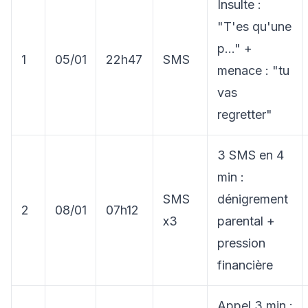
Insulte :
"T'es qu'une
p..." +
1
05/01
22h47
SMS
menace : "tu
vas
regretter"
3 SMS en 4
min :
SMS
dénigrement
2
08/01
07h12
x3
parental +
pression
financière
Appel 3 min :