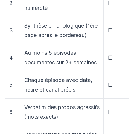
2
☐
numéroté
Synthèse chronologique (1ère
3
☐
page après le bordereau)
Au moins 5 épisodes
4
☐
documentés sur 2+ semaines
Chaque épisode avec date,
5
☐
heure et canal précis
Verbatim des propos agressifs
6
☐
(mots exacts)