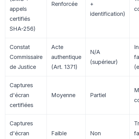
Renforcée
+
appels
c
identification)
certifiés
SHA-256)
Constat
Acte
In
N/A
Commissaire
authentique
f
(supérieur)
de Justice
(Art. 1371)
(
Captures
M
d'écran
Moyenne
Partiel
c
certifiées
Captures
T
d'écran
Faible
Non
f