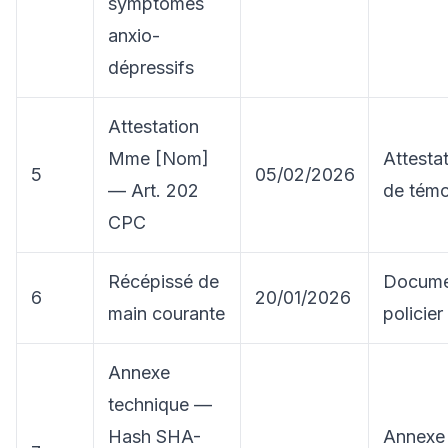
symptômes
anxio-
dépressifs
Attestation
Mme [Nom]
Attesta
5
05/02/2026
— Art. 202
de témo
CPC
Récépissé de
Docume
6
20/01/2026
main courante
policier
Annexe
technique —
Hash SHA-
Annexe