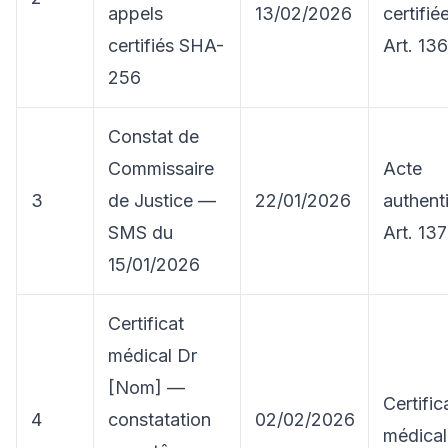
appels
13/02/2026
certifié
certifiés SHA-
Art. 13
256
Constat de
Commissaire
Acte
3
de Justice —
22/01/2026
authent
SMS du
Art. 137
15/01/2026
Certificat
médical Dr
[Nom] —
Certific
4
constatation
02/02/2026
médical