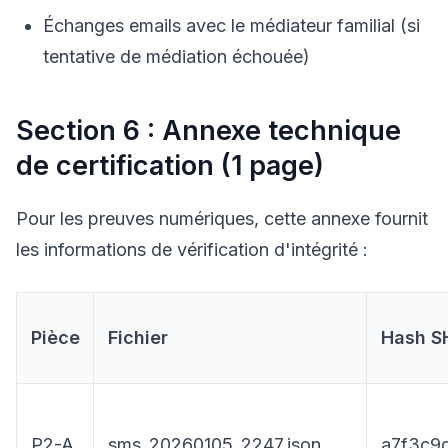
Échanges emails avec le médiateur familial (si
tentative de médiation échouée)
Section 6 : Annexe technique
de certification (1 page)
Pour les preuves numériques, cette annexe fournit
les informations de vérification d'intégrité :
Pièce
Fichier
Hash S
P2-A
sms_20260105_2247.json
a7f3c9d