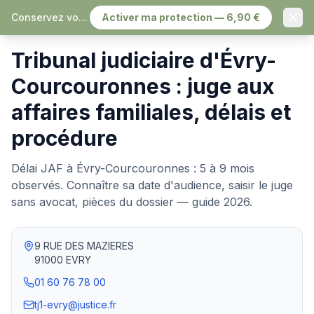
Conservez vos échanges, sereinement
Activer ma protection — 6,90 €
Accueil
›
Tribunaux judiciaires
›
Évry-Courcouronnes
Tribunal judiciaire d'Évry-
Courcouronnes : juge aux
affaires familiales, délais et
procédure
Délai JAF à Évry-Courcouronnes : 5 à 9 mois
observés. Connaître sa date d'audience, saisir le juge
sans avocat, pièces du dossier — guide 2026.
9 RUE DES MAZIERES
91000
EVRY
01 60 76 78 00
tj1-evry@justice.fr