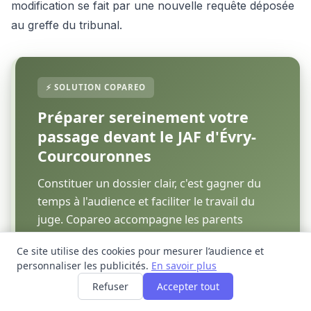
modification se fait par une nouvelle requête déposée
au greffe du tribunal.
Préparer sereinement votre
passage devant le JAF d'Évry-
Courcouronnes
Constituer un dossier clair, c'est gagner du
temps à l'audience et faciliter le travail du
juge. Copareo accompagne les parents
séparés dans la documentation de leur
Ce site utilise des cookies pour mesurer l’audience et
quotidien, à partir de 6,90 €/mois.
personnaliser les publicités.
En savoir plus
Refuser
Accepter tout