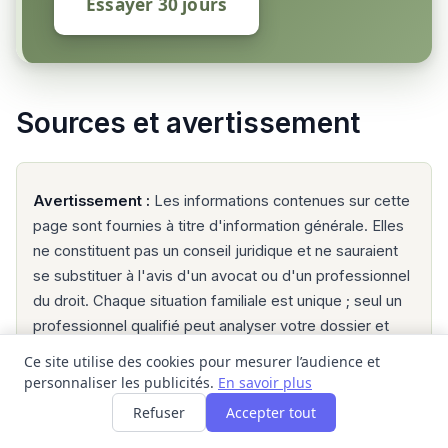
Essayer 30 jours
Sources et avertissement
Avertissement :
Les informations contenues sur cette
page sont fournies à titre d'information générale. Elles
ne constituent pas un conseil juridique et ne sauraient
se substituer à l'avis d'un avocat ou d'un professionnel
du droit. Chaque situation familiale est unique ; seul un
professionnel qualifié peut analyser votre dossier et
vous conseiller sur la stratégie à adopter. Pour trouver
Ce site utilise des cookies pour mesurer l’audience et
un point-justice près de chez vous, consultez
justice.fr
.
personnaliser les publicités.
En savoir plus
Refuser
Accepter tout
Dernière mise à jour :
2026-06-18, d'après l'annuaire
officiel service-public.fr et les données publiques du