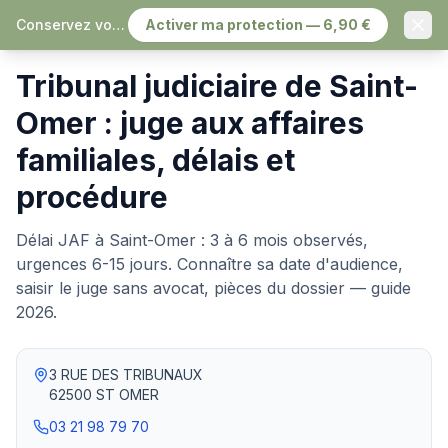
Conservez vos échanges, sereinement
Activer ma protection — 6,90 €
Accueil
›
Tribunaux judiciaires
›
Saint-Omer
Tribunal judiciaire de Saint-
Omer : juge aux affaires
familiales, délais et
procédure
Délai JAF à Saint-Omer : 3 à 6 mois observés,
urgences 6-15 jours. Connaître sa date d'audience,
saisir le juge sans avocat, pièces du dossier — guide
2026.
3 RUE DES TRIBUNAUX
62500
ST OMER
03 21 98 79 70