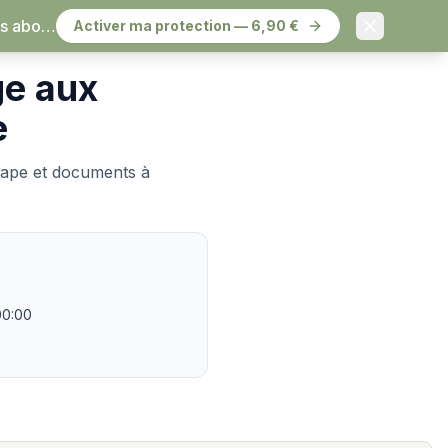
à résilier.
Activer ma protection — 6,90 €
ge aux
e
étape et documents à
00:00