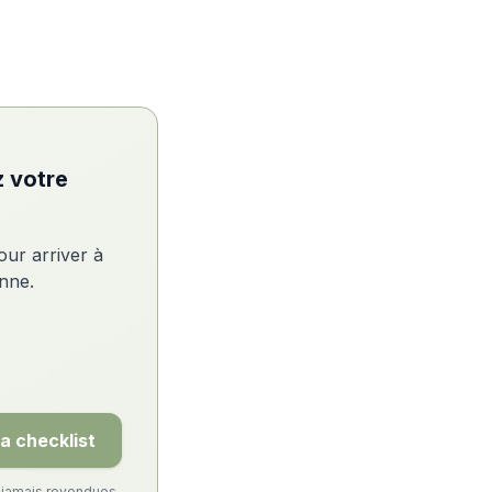
z votre
our arriver à
enne.
la checklist
t jamais revendues,