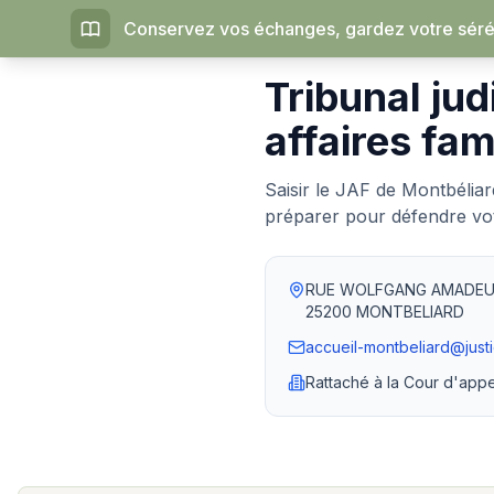
Conservez vos échanges, gardez votre sérén
Accueil
›
Tribunaux judiciaires
Tribunal jud
affaires fam
Saisir le JAF de Montbélia
préparer pour défendre vot
RUE WOLFGANG AMADE
25200
MONTBELIARD
accueil-montbeliard@justi
Rattaché à la
Cour d'app