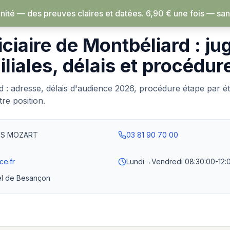
ité — des preuves claires et datées.
6,90 € une fois — sans abonnement, rien 
›
Montbéliard
iciaire de Montbéliard : ju
iliales, délais et procédur
rd : adresse, délais d'audience 2026, procédure étape par 
re position.
US MOZART
03 81 90 70 00
ce.fr
Lundi→Vendredi
08:30:00-12:
el de Besançon