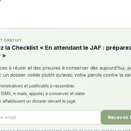
T GRATUIT
 la Checklist « En attendant le JAF : prépare
 »
ièces à réunir et des preuves à conserver dès aujourd’hui, p
c un dossier solide plutôt qu’avec votre parole contre la si
nistratives et justificatifs à rassembler
(SMS, e-mails, appels) à conserver et dater
i affaiblissent un dossier devant le juge
Recevoir 
recevez le document par email et nos conseils de suivi. Vos données ne son