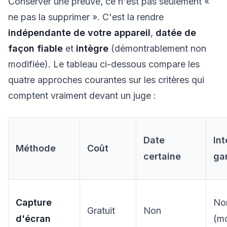
Conserver une preuve, ce n'est pas seulement «
ne pas la supprimer ». C'est la rendre
indépendante de votre appareil
,
datée de
façon fiable
et
intègre
(démontrablement non
modifiée). Le tableau ci-dessous compare les
quatre approches courantes sur les critères qui
comptent vraiment devant un juge :
Date
Int
Méthode
Coût
certaine
ga
Capture
No
Gratuit
Non
d'écran
(mo