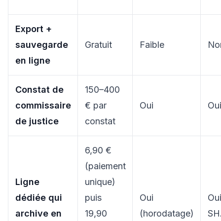
Export +
sauvegarde
Gratuit
Faible
No
en ligne
Constat de
150–400
commissaire
€ par
Oui
Ou
de justice
constat
6,90 €
(paiement
Ligne
unique)
dédiée qui
puis
Oui
Oui
archive en
19,90
(horodatage)
SH