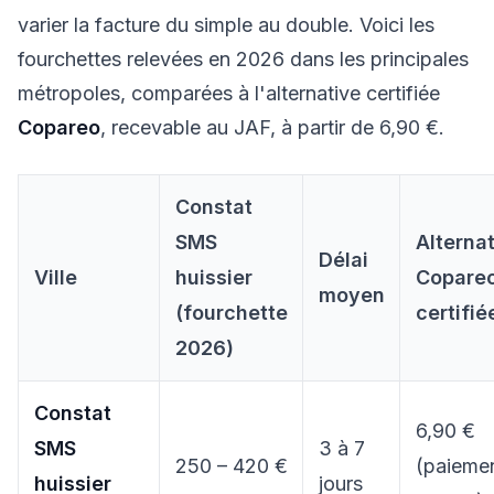
varier la facture du simple au double. Voici les
fourchettes relevées en 2026 dans les principales
métropoles, comparées à l'alternative certifiée
Copareo
, recevable au JAF, à partir de 6,90 €.
Constat
SMS
Alterna
Délai
Ville
huissier
Copare
moyen
(fourchette
certifié
2026)
Constat
6,90 €
SMS
3 à 7
250 – 420 €
(paieme
huissier
jours